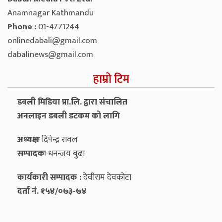
Anamnagar Kathmandu
Phone :
01-4771244
onlinedabali@gmail.com
dabalinews@gmail.com
हाम्रो टिम
डबली मिडिया प्रा.लि. द्वारा संचालित
अनलाइन डबली डटकम को लागि
अध्यक्षः
दिपेन्द्र रावल
सम्पादकः
धनन्‍जय बुढा
कार्यकारी सम्पादक :
देवीराम देवकोटा
दर्ता नं. १५४/०७३-७४