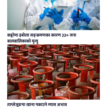
कङ्गोमा इबोला सङ्क्रमणका कारण ३३० जना
बालबालिकाको मृत्यु
ताप्लेजुङमा खाना पकाउने ग्यास अभाव