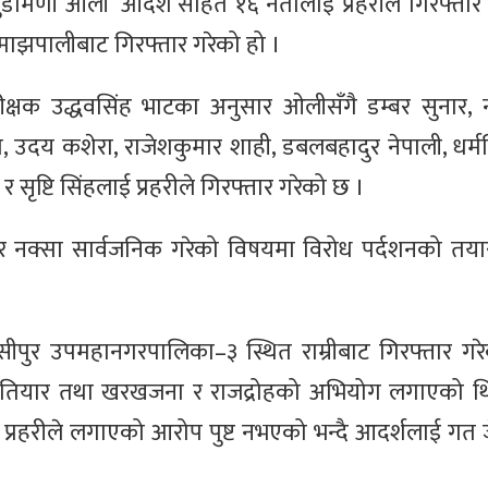
य चुडामणी ओली ‘आदर्श’सहित १६ नेतालाई प्रहरीले गिरफ्तार
३ माझपालीबाट गिरफ्तार गरेको हो ।
परीक्षक उद्धवसिंह भाटका अनुसार ओलीसँगै डम्बर सुनार, 
 उदय कशेरा, राजेशकुमार शाही, डबलबहादुर नेपाली, धर्मस
सृष्टि सिंहलाई प्रहरीले गिरफ्तार गरेको छ ।
र नक्सा सार्वजनिक गरेको विषयमा विरोध पर्दशनको तया
लसीपुर उपमहानगरपालिका–३ स्थित राम्रीबाट गिरफ्तार गर
हतियार तथा खरखजना र राजद्रोहको अभियोग लगाएको थिय
तले प्रहरीले लगाएको आरोप पुष्ट नभएको भन्दै आदर्शलाई गत