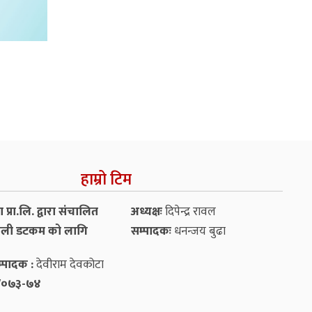
हाम्रो टिम
प्रा.लि. द्वारा संचालित
अध्यक्षः
दिपेन्द्र रावल
ली डटकम को लागि
सम्पादकः
धनन्‍जय बुढा
्पादक :
देवीराम देवकोटा
५४/०७३-७४