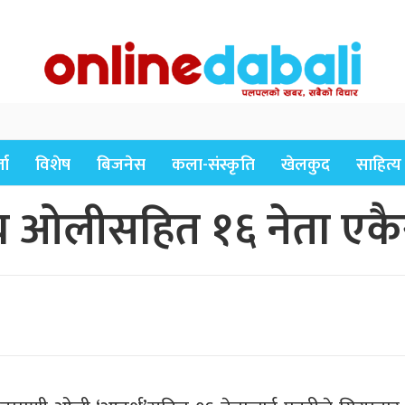
ता
विशेष
बिजनेस
कला-संस्कृति
खेलकुद
साहित्य
स्य ओलीसहित १६ नेता एक