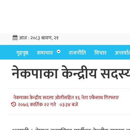
आज :
२०८३ श्रावण, २१
गृहपृष्ठ
समाचार
राजनीति
विचार
अन्तर्वार्
नेकपाका केन्द्रीय सद
नेकपाका केन्द्रीय सदस्य ओलीसहित १६ नेता एकैसाथ गिरफ्तार
२०७६ कार्तिक २२ गते ०३:३४ बजे