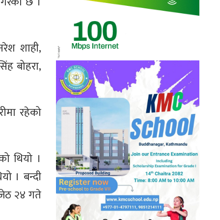
 गरेको छ ।
नरेश शाही,
िंह बोहरा,
रीमा रहेको
ेको थियो ।
ो । बन्दी
 जेठ २४ गते