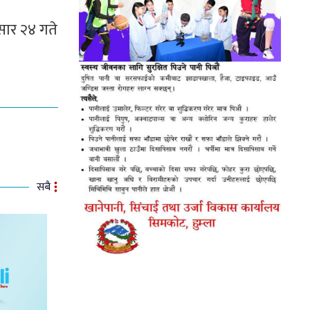
सार २४ गते
सबै