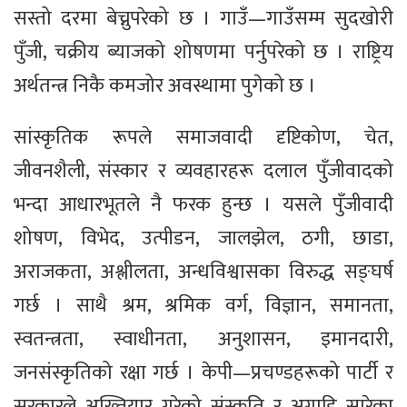
सस्तो दरमा बेच्नुपरेको छ । गाउँ—गाउँसम्म सुदखोरी
पुँजी, चक्रीय ब्याजको शोषणमा पर्नुपरेको छ । राष्ट्रिय
अर्थतन्त्र निकै कमजोर अवस्थामा पुगेको छ ।
सांस्कृतिक रूपले समाजवादी दृष्टिकोण, चेत,
जीवनशैली, संस्कार र व्यवहारहरू दलाल पुँजीवादको
भन्दा आधारभूतले नै फरक हुन्छ । यसले पुँजीवादी
शोषण, विभेद, उत्पीडन, जालझेल, ठगी, छाडा,
अराजकता, अश्लीलता, अन्धविश्वासका विरुद्ध सङ्घर्ष
गर्छ । साथै श्रम, श्रमिक वर्ग, विज्ञान, समानता,
स्वतन्त्रता, स्वाधीनता, अनुशासन, इमानदारी,
जनसंस्कृतिको रक्षा गर्छ । केपी—प्रचण्डहरूको पार्टी र
सरकारले अख्तियार गरेको संस्कृति र अगाडि सारेका