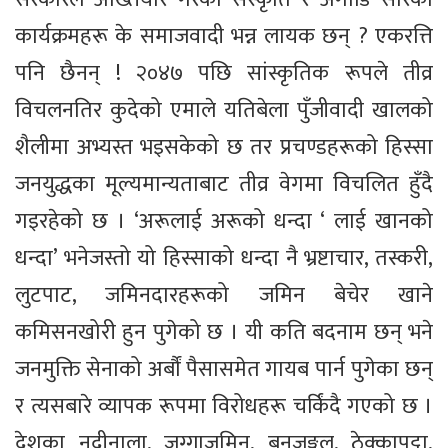
कार्यक्रमहरू के समाजवादी भन्न लायक छन् ? एकरत्ति
पनि छैनन् ! २०४७ पछि सांस्कृतिक रूपले तीव्र
विचलनतिर कुदेको एमाले यतिबेला पुँजीवादी खालको
शैलीमा अभ्यस्त भइसकेको छ तर प्रचण्डहरूको हिस्सा
जनयुद्धका मूल्यमान्यताबाट तीव्र वेगमा विचलित हुँदै
गइरहेको छ । ‘अरूलाई अरूको धन्दा ‘ लाई खानको
धन्दा’ भनेजस्तो यो हिस्साको धन्दा नै भ्रष्टाचार, तस्करी,
लुटपाट, जमिनदारहरूको जमिन बेचेर खाने
कमिसनखोरी हुन पुगेको छ । यी कति बदनाम छन् भने
जनमुक्ति सेनाको अर्बौं पैसासमेत गायब पार्न पुगेका छन्
र त्यसबारे व्यापक रूपमा विरोधहरू चर्किंदै गएको छ ।
देशका नदीनाला, जग्गाजमिन, बनजङ्गल, ठेक्कापट्टा,