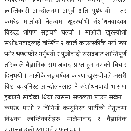
नकारात्मक प्रभावबारे आँकलन गर्न सकेनन् । त्यसले
क्रान्तिकारी आन्दोलनमा अपूर्व क्षति पु¥यायो । तर
कमरेड माओको नेतृत्वमा खु्रस्चोभी संशोधनवादका
विरुद्ध भीषण सङ्घर्ष चल्यो । माओले खु्रस्चोभी
संशोधनवादलाई बर्न्स्टिन र कार्ल काउत्स्कीकै नयाँ रूप
भनेर भण्डाफोर गर्नुभयो र पुँजीवादी संसदबाट शान्तिपूर्ण
तरिकाले वैज्ञानिक समाजवाद प्राप्त हुन नसक्ने विचार
दिनुभयो । माओकै सङ्घर्षका कारण खु्रस्चोभले जसरी
विश्व कम्युनिस्ट आन्दोलनलाई नै संशोधनवादी भासमा
डुबाउने सोचेको थियो त्यसमा सफलता पाउन सकेन ।
कमरेड माओ र चिनियाँ कम्युनिस्ट पार्टीको नेतृत्वमा
विश्वका क्रान्तिकारीहरू मालेमावाद र वैज्ञानिक
समाजवादको रक्षा गर्न सफल भए ।