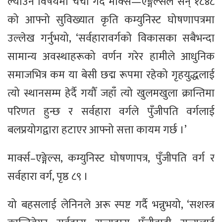
ल्याउने विषयमा चर्चा गर्दै मार्क्स—एङ्गेल्सले सन् १८४८
को आफ्नो सुविख्यात कृति कम्युनिस्ट घोषणापत्रमा
उल्लेख गर्नुभयो, ‘सर्वहारावर्गको विकासका सबैभन्दा
सामान्य अवस्थाहरूको वर्णन गरेर हामीले आधुनिक
समाजभित्र कम या बेसी छद्म रूपमा रहेको गृहयुद्धलाई
त्यो स्थानसम्म हेर्दै गयौँ जहाँ त्यो खुलमखुला क्रान्तिमा
परिणत हुन्छ र सर्वहारा वर्गले पुँजीपति वर्गलाई
बलप्रयोगद्वारा हटाएर आफ्नो सत्ता कायम गर्छ ।’
मार्क्स–एङ्गेल्स, कम्युनिस्ट घोषणापत्र, पुँजीपति वर्ग र
सर्वहारा वर्ग, पृष्ठ ८९ ।
यो बहसलाई लेनिनले अरू स्पष्ट गर्दै भन्नुभयो, ‘सशस्त्र