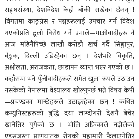
सङ्घसंस्था, देशविदेश केही बाँकी राखेका छैनन् !
विगतमा काङ्ग्रेस र पञ्चहरूलाई उपचार गर्न विदेश
गएकोप्रति ठूलो विरोध गर्ने एमाले—माओवादीहरू नै
आज महिनैपिच्छे लाखौँ–करोडौँ खर्च गर्दै सिङ्गापुर,
बैङ्कक, दिल्ली उडिरहेका छन् । देशैभरि विकृति,
अश्लीलता, अराजकता, छाडापन व्याप्त भएर गएको छ ।
कहाँसम्म भने पुँजीवादीहरूले समेत खुला रूपले उठाउन
नसकेको नेपालमा वेश्यालय खोल्नुपर्छ भन्ने विषय केपी
—प्रचण्डका मान्छेहरूले उठाइरहेका छन् ! कथित
कम्युनिस्टहरूको बुद्धि दया लाग्दोगरी देशनै बेचेर
खानेतिर पुगेको छ । भोलि अफ्रिकाले नझेलेको
एड्सजस्ता प्राणघातक रोगको महामारी फैलाउनेतिर