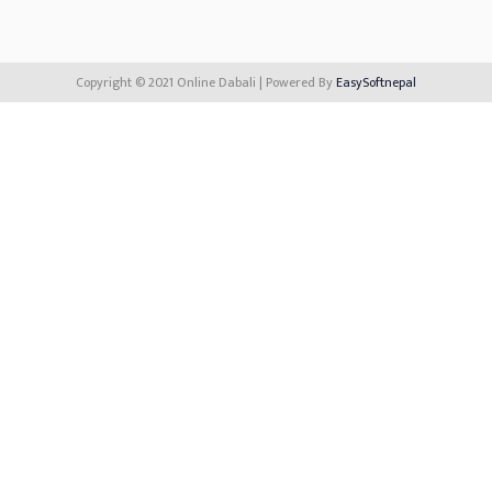
Copyright © 2021 Online Dabali | Powered By
EasySoftnepal