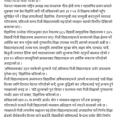
गम्भीर चिन्ता व्यक्त गरेको छ ।
नेसनल प्याब्सनका राष्ट्रिय अध्यक्ष तथा संस्थापक गीता क्षेत्री राणा र महासचिव प्रताप थापाले
शुक्रबार एक प्रेस विज्ञप्ति जारी गर्दै संविधानको धारा ३१ र ५१ ले शिक्षामा सबैको पहुँच
सुनिश्चित गर्ने र शिक्षा प्रणालीलाई वैज्ञानिक, रोजगारमुखी तथा जनमुखी बनाउनुपर्ने व्यवस्था
गरिएकामा, पछिल्लो समय निजी विद्यालयमाथि भइरहेको व्यवहार यसको विपरीत देखिएको
बताएका छन् ।
विज्ञप्तिमा उल्लेख गरिएअनुसार हाल नेपालमा ६६५ विद्यार्थी सामुदायिक विद्यालयमा र ३४५
विद्यार्थी निजी विद्यालयमा अध्ययनरत छन्। निजी विद्यालयहरूले सरकारको शिक्षा क्षेत्रमा पर्ने
आर्थिक भार कम गर्नुका साथै गुणस्तरीय शिक्षा उपलब्ध गराउँदै आएको संस्थाको दाबी छ ।
विद्यालयहरूलाई तलब भत्ता, छात्रवृत्ति, सामाजिक सुरक्षा कोष, सञ्चय कोष, घरभाडा, पानी,
बिजुली लगायत दैनिक खर्च व्यवस्थापनका लागि शुल्कमा निर्भर रहनुपर्ने बाध्यता रहेको र
हाल १० प्रतिशत छात्रवृत्तिको प्रावधानबाट विद्यालयहरू थप आर्थिक संकटमा परिरहेको
जनाइएको छ ।
‘अभिभावकबाट उठ्न नसकेको शुल्कले गर्दा अधिकांश निजी विद्यालयहरू जर्जर अवस्थामा
पुगेका छन्,’ विज्ञप्तिमा भनिएको छ ।
निजी विद्यालयहरूमा अध्ययनरत विद्यार्थीका अभिभावकहरूले आफ्नो सन्तानलाई राम्रो शिक्षा
दिनका लागि दिनरात मेहनत गरिरहेको भन्दै, शुल्क वृद्धिको भार उनीहरूलाई पार्नु अन्याय हुने
प्याब्सनको भनाइ छ । ‘यदि शुल्कबारे पुनः विचार र छलफल नभए निजी शिक्षाको गुणस्तरमा
गम्भीर असर पर्न सक्छ,’ विज्ञप्तिमा भनिएको छ ।
संविधानको धारा २५ मा सम्पत्ति आर्जन, भोग र व्यवसाय सञ्चालन गर्ने हक प्रत्याभूत
गरिएकाले राज्यले निजी विद्यालयको व्यवसाय अधिग्रहण गर्न नपाउने संस्थाको तर्क छ ।
प्याब्सनले निजी लगानीमा सञ्चालन भइरहेका विद्यालयहरूलाई अप्ठ्यारोमा पार्ने निर्णय शिक्षा
क्षेत्रको दीर्घकालीन हितमा नहुने बताउँदै, विद्यार्थीको भविष्यलाई केन्द्रमा राखेर नीति निर्माण