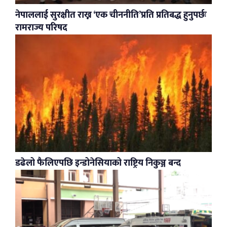
नेपाललाई सुरक्षीत राख्न ‘एक चीननीति’प्रति प्रतिबद्ध हुनुपर्छः
रामराज्य परिषद
डढेलो फैलिएपछि इन्डोनेसियाको राष्ट्रिय निकुञ्ज बन्द