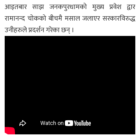
आइतबार साझ जनकपुरधामको मुख्य प्रवेश द्वार
रामानन्द चोकको बीचमै मसाल जलाएर सरकारविरुद्ध
उनीहरुले प्रदर्शन गरेका छन् ।