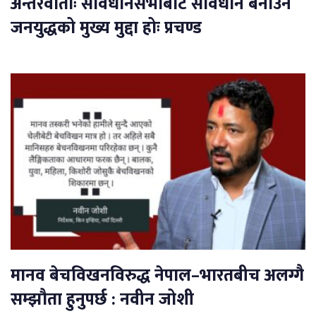
अन्तरवार्ताः संविधानसभाबाट संविधान बनाउने
जनयुद्धको मुख्य मुद्दा होः प्रचण्ड
मानव बेचविखनविरुद्ध नेपाल–भारतबीच अलग्गै
सम्झौता हुनुपर्छ : नवीन जोशी