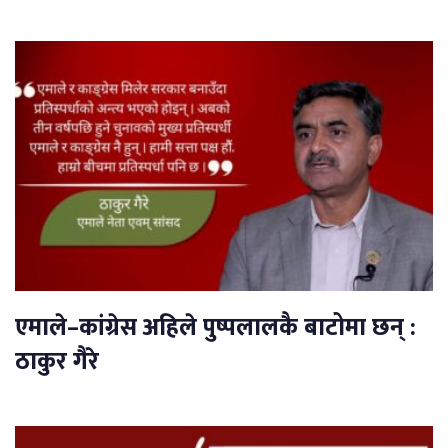
एमाले–कांग्रेस अहिले पुष्पलालकै बाटोमा छन् :
ठाकुर गैरे