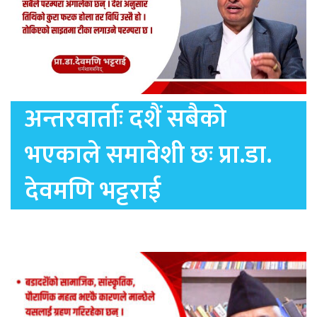
अन्तरवार्ताः दशैं सबैको
भएकाले समावेशी छः प्रा.डा.
देवमणि भट्टराई