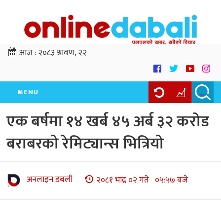
आज :
२०८३ श्रावण, २२
MENU
एक बर्षमा १४ खर्ब ४५ अर्ब ३२ करोड
बराबरको रेमिट्यान्स भित्रियो
अनलाइन डबली
२०८१ भाद्र ०२ गते ०५:५७ बजे