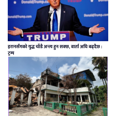
इरानसँगको युद्ध चाँडै अन्त्य हुन सक्छ, वार्ता अघि बढ्दैछ :
ट्रम्प