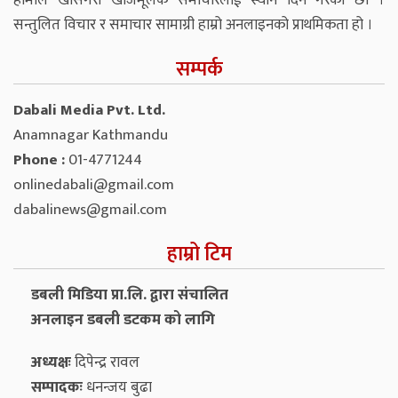
हामीले खासगरी खोजमूलक समाचारलाई स्थान दिने गरेका छौं ।
सन्तुलित विचार र समाचार सामाग्री हाम्रो अनलाइनको प्राथमिकता हो ।
सम्पर्क
Dabali Media Pvt. Ltd.
Anamnagar Kathmandu
Phone :
01-4771244
onlinedabali@gmail.com
dabalinews@gmail.com
हाम्रो टिम
डबली मिडिया प्रा.लि. द्वारा संचालित
अनलाइन डबली डटकम को लागि
अध्यक्षः
दिपेन्द्र रावल
सम्पादकः
धनन्‍जय बुढा