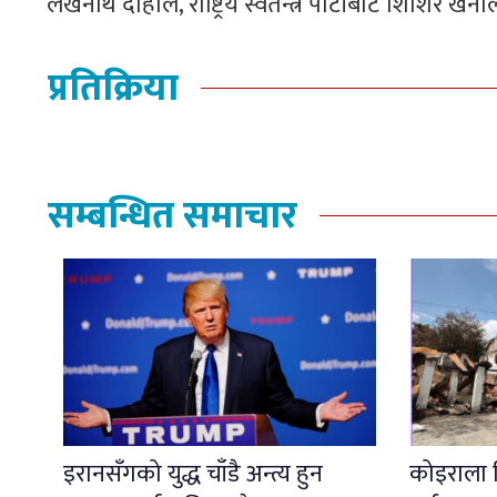
लेखनाथ दाहाल, राष्ट्रिय स्वतन्त्र पार्टीबाट शिशिर खना
प्रतिक्रिया
सम्बन्धित समाचार
इरानसँगको युद्ध चाँडै अन्त्य हुन
कोइराला न