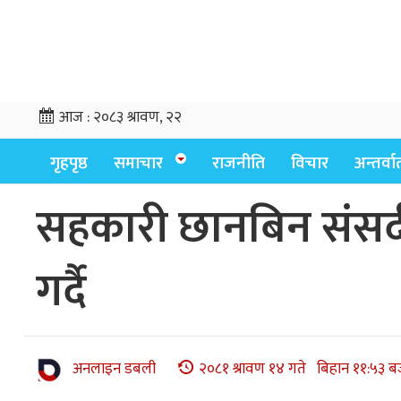
आज :
२०८३ श्रावण, २२
गृहपृष्ठ
समाचार
राजनीति
विचार
अन्तर्वार्
सहकारी छानबिन संसद
गर्दै
अनलाइन डबली
२०८१ श्रावण १४ गते बिहान ११:५३ ब