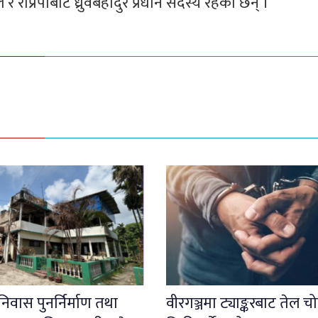
ल र राप्रपाबाट ध्रुवबहादुर प्रधान सदस्य रहेका छन् ।
िवास पुनर्निर्माण तथा
वीरगञ्जमा ट्याङ्करबाट तेल च