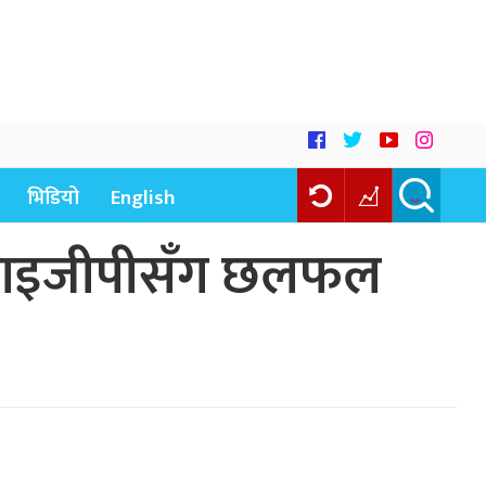
भिडियो
English
 र आइजीपीसँग छलफल