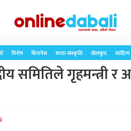
ता
विशेष
बिजनेस
कला-संस्कृति
खेलकुद
साहित्य
ीय समितिले गृहमन्त्री
जे