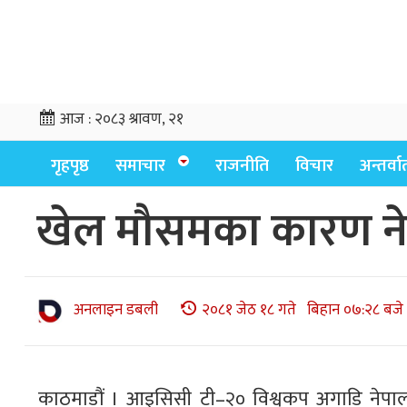
आज :
२०८३ श्रावण, २१
गृहपृष्ठ
समाचार
राजनीति
विचार
अन्तर्वार्
खेल मौसमका कारण नेप
अनलाइन डबली
२०८१ जेठ १८ गते बिहान ०७:२८ बजे
काठमाडौं । आइसिसी टी–२० विश्वकप अगाडि नेपालल