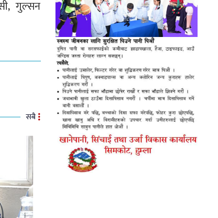
सी, गुल्सन
सबै