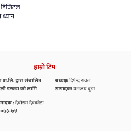
 डिजिटल
 ध्यान
हाम्रो टिम
प्रा.लि. द्वारा संचालित
अध्यक्षः
दिपेन्द्र रावल
ली डटकम को लागि
सम्पादकः
धनन्‍जय बुढा
्पादक :
देवीराम देवकोटा
५४/०७३-७४