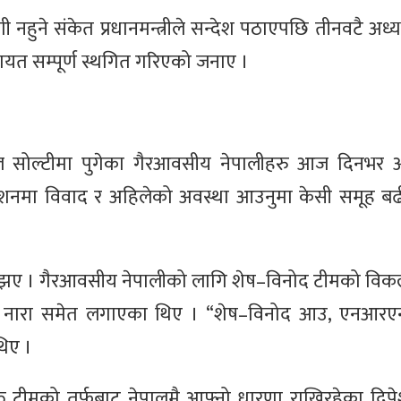
े संकेत प्रधानमन्त्रीले सन्देश पठाएपछि तीनवटै अध्यक्ष
ायत सम्पूर्ण स्थगित गरिएको जनाए ।
सोल्टीमा पुगेका गैरआवसीय नेपालीहरु आज दिनभर अ
वेशनमा विवाद र अहिलेको अवस्था आउनुमा केसी समूह बढी
म्झिए । गैरआवसीय नेपालीको लागि शेष–विनोद टीमको वि
गर्दै नारा समेत लगाएका थिए । “शेष–विनोद आउ, एनआर
िए ।
क्त टीमको तर्फबाट नेपालमै आफ्नो धारणा राखिरहेका दिपे