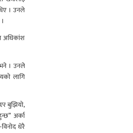
थिए । उनले
 ।
रण अधिकांश
भने । उनले
सीयको लागि
र बुझियो,
न्छ” अर्का
विनोद धेरै