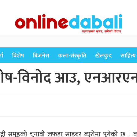
ता
विशेष
बिजनेस
कला-संस्कृति
खेलकुद
साहित्य
: शेष-विनोद आउ, एनआरए
री समूहको चुनावी लफडा साइबर ब्यूरोमा पुगेको छ । 