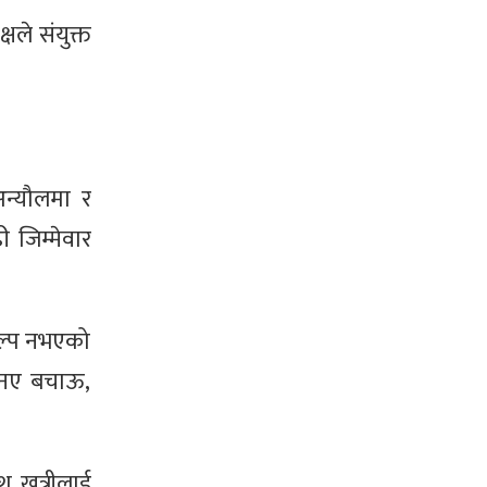
ले संयुक्त
न्यौलमा र
 जिम्मेवार
कल्प नभएको
एनए बचाऊ,
श खत्रीलाई