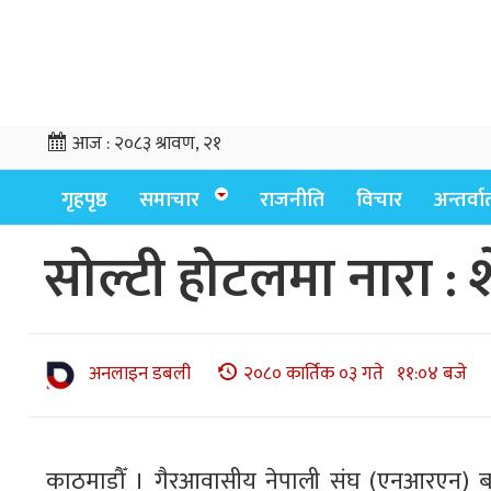
आज :
२०८३ श्रावण, २१
गृहपृष्ठ
समाचार
राजनीति
विचार
अन्तर्वार्
सोल्टी होटलमा नारा 
अनलाइन डबली
२०८० कार्तिक ०३ गते ११:०४ बजे
काठमाडौँ । गैरआवासीय नेपाली संघ (एनआरएन) बद्