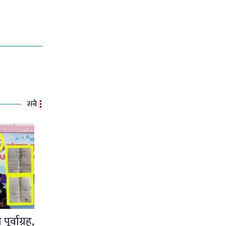
सबै
र्वाग्रह,