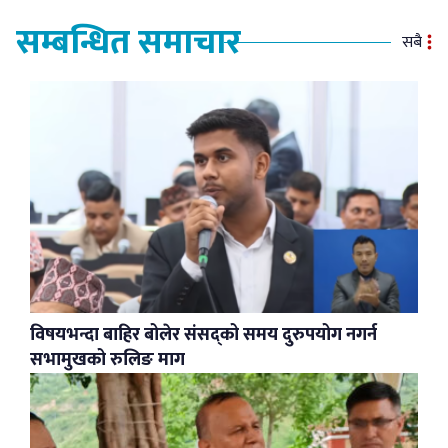
सम्बन्धित समाचार
सबै
विषयभन्दा बाहिर बोलेर संसद्को समय दुरुपयोग नगर्न
सभामुखको रुलिङ माग