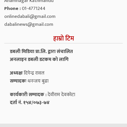
Anamnagar Kathmandu
Phone :
01-4771244
onlinedabali@gmail.com
dabalinews@gmail.com
हाम्रो टिम
डबली मिडिया प्रा.लि. द्वारा संचालित
अनलाइन डबली डटकम को लागि
अध्यक्षः
दिपेन्द्र रावल
सम्पादकः
धनन्‍जय बुढा
कार्यकारी सम्पादक :
देवीराम देवकोटा
दर्ता नं. १५४/०७३-७४