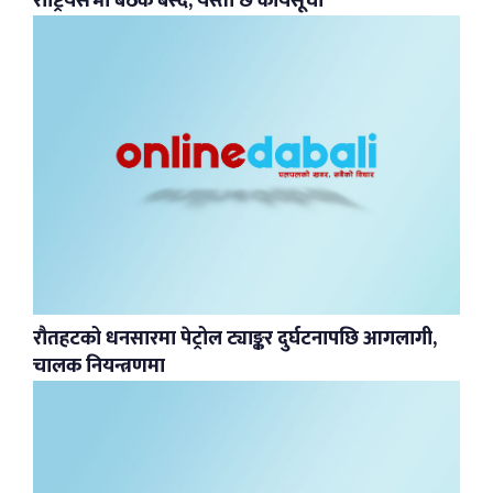
राष्ट्रियसभा बैठक बस्दै, यस्तो छ कार्यसूची
रौतहटको धनसारमा पेट्रोल ट्याङ्कर दुर्घटनापछि आगलागी,
चालक नियन्त्रणमा