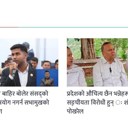
 बाहिर बोलेर संसद्को
प्रदेशको औचित्य छैन भन्नेहर
पयोग नगर्न सभामुखको
सङ्घीयता विरोधी हुन् ः 
ग
पोखरेल