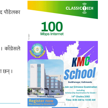
साद पौडेलका
काँग्रेसले
ा छन् ।