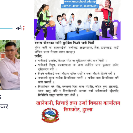
सबै
ू
शंकर