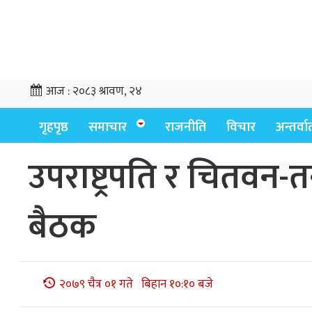
आज :
२०८३ श्रावण, २४
गृहपृष्ठ
समाचार
राजनीति
विचार
अन्तर्वार्
उपराष्ट्रपति र चितवन-
बैठक
२०७९ चैत्र ०१ गते बिहान १०:१० बजे