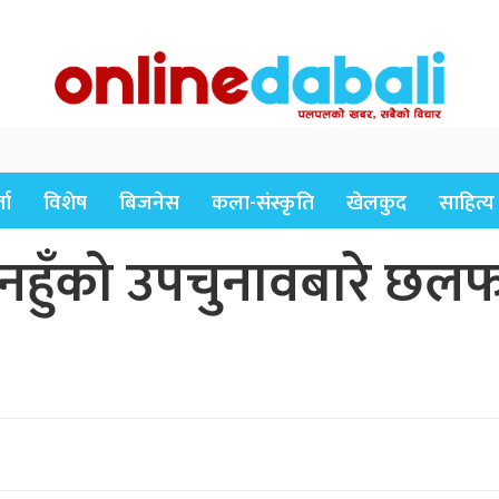
ता
विशेष
बिजनेस
कला-संस्कृति
खेलकुद
साहित्य
तनहुँको उपचुनावबारे छलफल