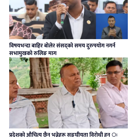
विषयभन्दा बाहिर बोलेर संसद्को समय दुरुपयोग नगर्न
सभामुखको रुलिङ माग
प्रदेशको औचित्य छैन भन्नेहरू सङ्घीयता विरोधी हुन् ः