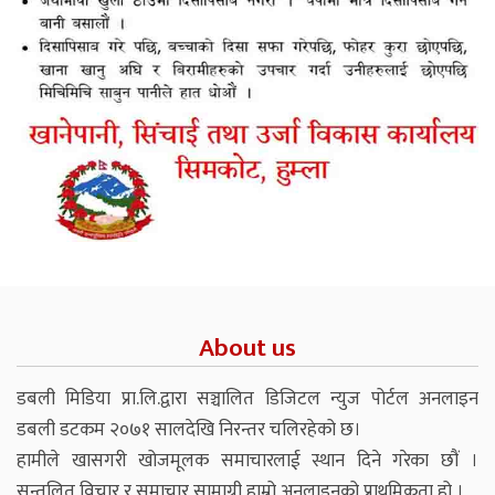
About us
डबली मिडिया प्रा.लि.द्वारा सञ्चालित डिजिटल न्युज पोर्टल अनलाइन
डबली डटकम २०७१ सालदेखि निरन्तर चलिरहेको छ।
हामीले खासगरी खोजमूलक समाचारलाई स्थान दिने गरेका छौं ।
सन्तुलित विचार र समाचार सामाग्री हाम्रो अनलाइनको प्राथमिकता हो ।