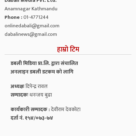
Dabali Media Pvt. Ltd.
Anamnagar Kathmandu
Phone :
01-4771244
onlinedabali@gmail.com
dabalinews@gmail.com
हाम्रो टिम
डबली मिडिया प्रा.लि. द्वारा संचालित
अनलाइन डबली डटकम को लागि
अध्यक्षः
दिपेन्द्र रावल
सम्पादकः
धनन्‍जय बुढा
कार्यकारी सम्पादक :
देवीराम देवकोटा
दर्ता नं. १५४/०७३-७४