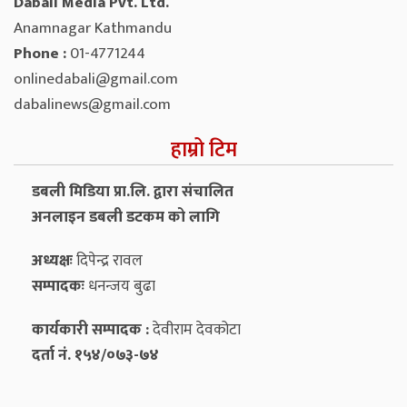
Dabali Media Pvt. Ltd.
Anamnagar Kathmandu
Phone :
01-4771244
onlinedabali@gmail.com
dabalinews@gmail.com
हाम्रो टिम
डबली मिडिया प्रा.लि. द्वारा संचालित
अनलाइन डबली डटकम को लागि
अध्यक्षः
दिपेन्द्र रावल
सम्पादकः
धनन्‍जय बुढा
कार्यकारी सम्पादक :
देवीराम देवकोटा
दर्ता नं. १५४/०७३-७४