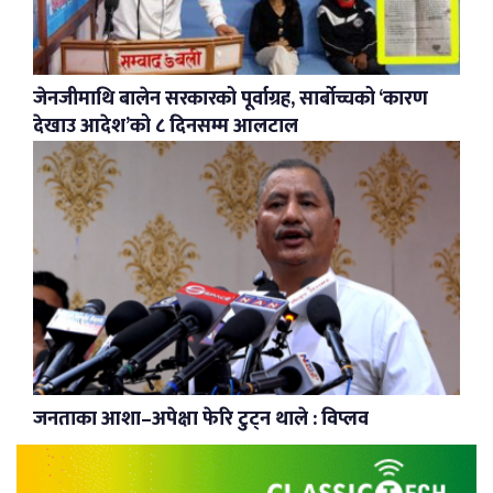
जेनजीमाथि बालेन सरकारको पूर्वाग्रह, सार्बोच्चको ‘कारण
देखाउ आदेश’को ८ दिनसम्म आलटाल
जनताका आशा–अपेक्षा फेरि टुट्न थाले : विप्लव