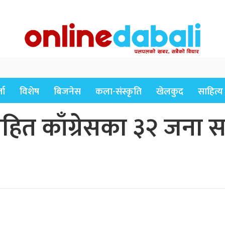
ता
विशेष
बिजनेस
कला-संस्कृति
खेलकुद
साहित्य
नीसहित काँग्रेसका ३२ जना