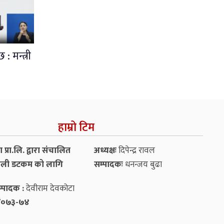
: मन्त्री
हाम्रो टिम
प्रा.लि. द्वारा संचालित
अध्यक्षः
दिपेन्द्र रावल
ली डटकम को लागि
सम्पादकः
धनन्‍जय बुढा
्पादक :
देवीराम देवकोटा
५४/०७३-७४