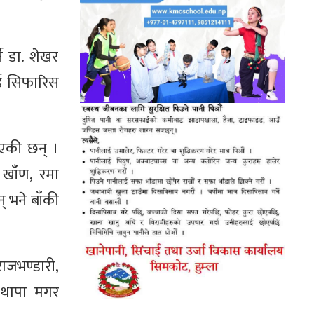
े डा. शेखर
ाई सिफारिस
 भएकी छन् ।
ु खाँण, रमा
् भने बाँकी
ाजभण्डारी,
र थापा मगर