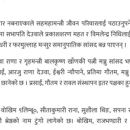
वार नबनाएकाले सहमहामन्त्री जीवन परिवारलाई पठाउनुपर्न
ा सभापति देउवाले प्रकाशशरण महत र विमलेन्द्र निधिल
र चौधरी र फरमुल्लाह मन्सुर समानुपातिक सांसद बन्न पाएनन् ।
वा राणा र गृहमन्त्री बालकृष्ण खाँणकी पत्नी मञ्जु सांसद
ं, आरजु राणा देउवा, ईश्वरी न्यौपाने, प्रतिमा गौतम, मञ्ज
ानेको छ । प्रसाईं, गौतम र रावल संस्थापन इतर पक्षका हुन
खिम ९लिम्बू०, सीताकुमारी राना, सुशीला थिङ, सपना र
 श्रेष्ठको नाम टुंगो लागेको छ। बोखिम, राजभण्डारी 