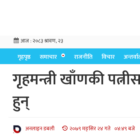
आज :
२०८३ श्रावण, २३
गृहपृष्ठ
समाचार
राजनीति
विचार
अन्तर्वार्
गृहमन्त्री खाँणकी पत्
हुन्
अनलाइन डबली
२०७९ मङ्सिर २४ गते ०४:४९ बजे