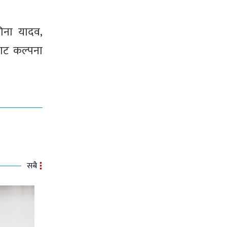
िना यादव,
बाट कल्पना
सबै