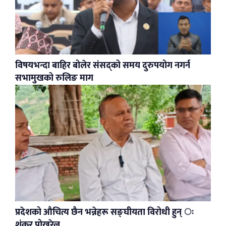
विषयभन्दा बाहिर बोलेर संसद्को समय दुरुपयोग नगर्न
सभामुखको रुलिङ माग
प्रदेशको औचित्य छैन भन्नेहरू सङ्घीयता विरोधी हुन् ः
शंकर पोखरेल