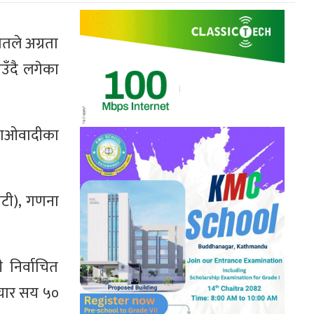
तले अग्रता
उँदै लगेका
माओवादीका
वटी), गणना
 निर्वाचित
 चार सय ५०