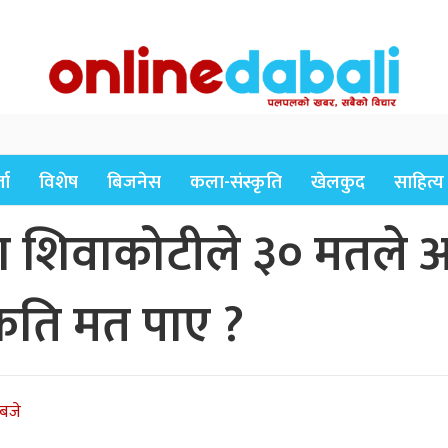
ता
विशेष
बिजनेस
कला-संस्कृति
खेलकुद
साहित्य
 शिवाकोटीले ३० मतले अग
कति मत पाए ?
बजे