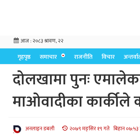
आज :
२०८३ श्रावण, २२
गृहपृष्ठ
समाचार
राजनीति
विचार
अन्तर्वार्
दोलखामा पुनः एमालेका
माओवादीका कार्कीले 
अनलाइन डबली
२०७९ मङ्सिर १९ गते बिहान ०७:५३ 