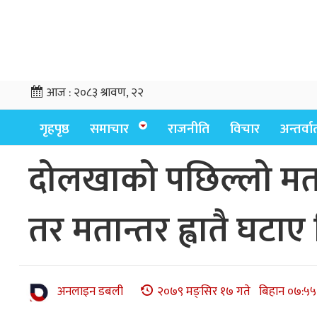
आज :
२०८३ श्रावण, २२
गृहपृष्ठ
समाचार
राजनीति
विचार
अन्तर्वार्
दोलखाको पछिल्लो मत 
तर मतान्तर ह्वातै घटा
अनलाइन डबली
२०७९ मङ्सिर १७ गते बिहान ०७:५५