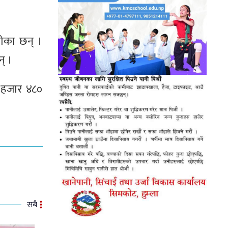
गेका छन् ।
् ।
२ हजार ४८०
सबै