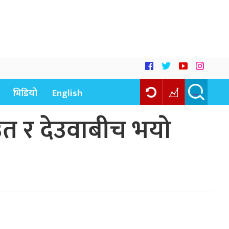
भिडियो
English
ाउत र देउवाबीच भयो