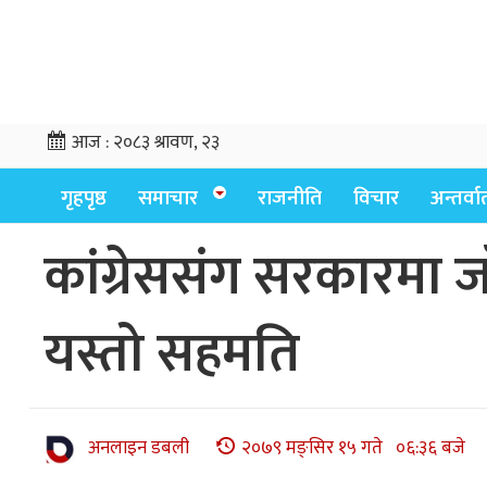
आज :
२०८३ श्रावण, २३
गृहपृष्ठ
समाचार
राजनीति
विचार
अन्तर्वार्
कांग्रेससंग सरकारमा ज
यस्तो सहमति
अनलाइन डबली
२०७९ मङ्सिर १५ गते ०६:३६ बजे