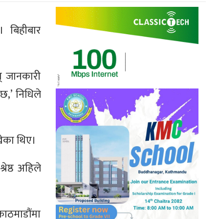
छ। बिहीबार
फत् जानकारी
छ,’ निधिले
ाखेका थिए।
रेष्ठ अहिले
 काठमाडौंमा