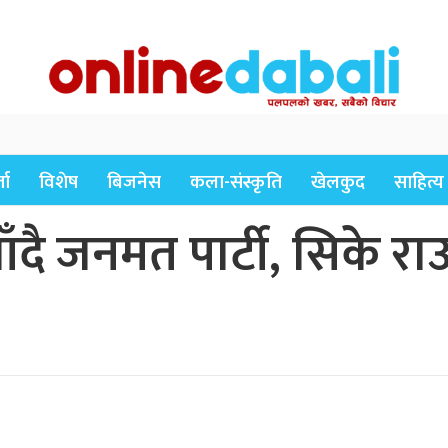
ता
विशेष
बिजनेस
कला-संस्कृति
खेलकुद
साहित्य
ाँदै जनमत पार्टी, सिके र