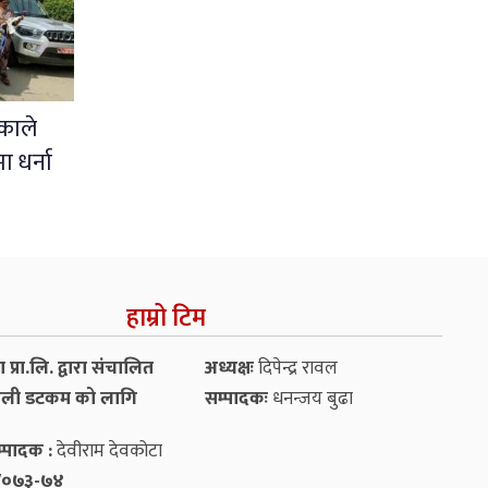
काले
ा धर्ना
हाम्रो टिम
प्रा.लि. द्वारा संचालित
अध्यक्षः
दिपेन्द्र रावल
ली डटकम को लागि
सम्पादकः
धनन्‍जय बुढा
्पादक :
देवीराम देवकोटा
५४/०७३-७४