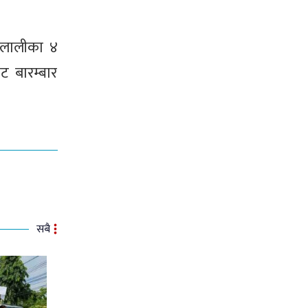
ैलालीका ४
ट बारम्बार
सबै