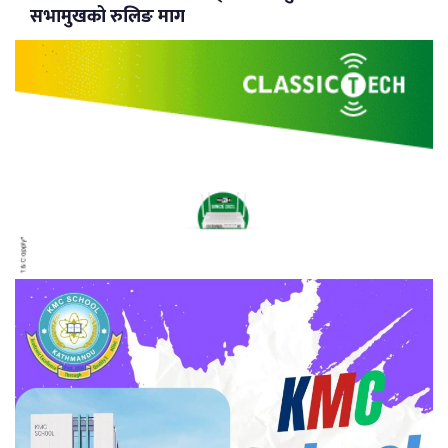
सभामुखको रुलिङ माग