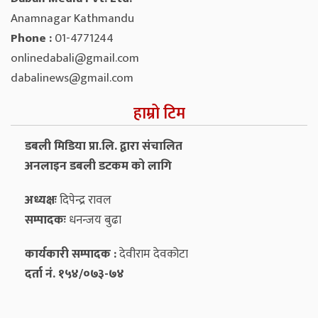
Anamnagar Kathmandu
Phone :
01-4771244
onlinedabali@gmail.com
dabalinews@gmail.com
हाम्रो टिम
डबली मिडिया प्रा.लि. द्वारा संचालित
अनलाइन डबली डटकम को लागि
अध्यक्षः
दिपेन्द्र रावल
सम्पादकः
धनन्‍जय बुढा
कार्यकारी सम्पादक :
देवीराम देवकोटा
दर्ता नं. १५४/०७३-७४