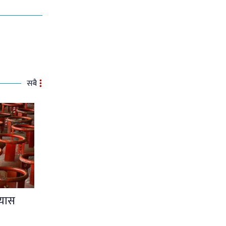
सबै
्यास