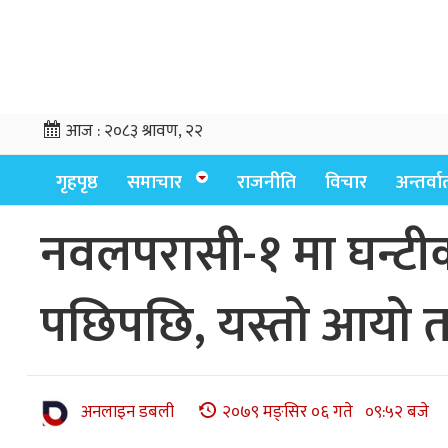
आज :
२०८३ श्रावण, २२
गृहपृष्ठ
समाचार
राजनीति
विचार
अन्तर्वार्
नवलपरासी-१ मा घन्टीक
पछिपछि, यस्तो आयो त
अनलाइन डबली
२०७९ मङ्सिर ०६ गते ०९:५२ बजे