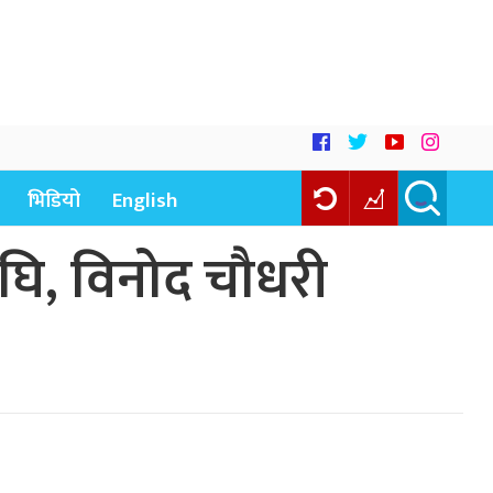
भिडियो
English
अघि, विनोद चौधरी