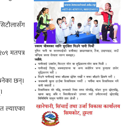
ाद सिटौलासँग
०९ मतपत्र
िनेका छन्।
्।
मत ल्याएका