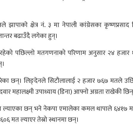
िङ्देनले झापाकाे क्षेत्र नं. ३ मा नेपाली कांग्रेसका कृष्णप्रस
ान्तर बढाउँदै लगेका हुन्।
भइरहेको पछिल्लो मतगणनाको परिणाम अनुसार २४ हजार १
न्।
्त गरेका छन्। लिङ्देनले सिटौलालाई २ हजार ७६७ मतले उछ
्मेदवार महालक्ष्मी उपाध्याय (डिना) आफ्नो अग्रता राखेकी छिन
मत ल्याएका छन् भने नेकपा एमालेका कमल थापाले ६४१७ 
 ३६०६ मत ल्याएर तेस्रो स्थानमा छन्।