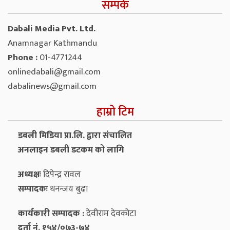
सम्पर्क
Dabali Media Pvt. Ltd.
Anamnagar Kathmandu
Phone :
01-4771244
onlinedabali@gmail.com
dabalinews@gmail.com
हाम्रो टिम
डबली मिडिया प्रा.लि. द्वारा संचालित
अनलाइन डबली डटकम को लागि
अध्यक्षः
दिपेन्द्र रावल
सम्पादकः
धनन्‍जय बुढा
कार्यकारी सम्पादक :
देवीराम देवकोटा
दर्ता नं. १५४/०७३-७४