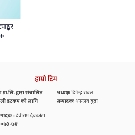
याङ्कर
लक
हाम्रो टिम
प्रा.लि. द्वारा संचालित
अध्यक्षः
दिपेन्द्र रावल
ली डटकम को लागि
सम्पादकः
धनन्‍जय बुढा
्पादक :
देवीराम देवकोटा
५४/०७३-७४