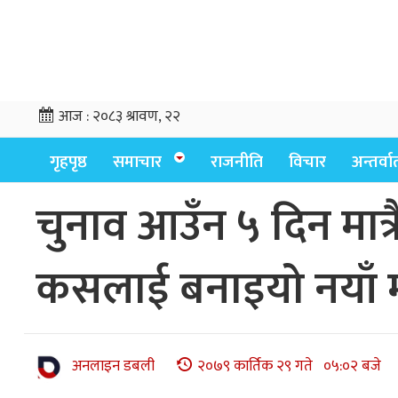
आज :
२०८३ श्रावण, २२
गृहपृष्ठ
समाचार
राजनीति
विचार
अन्तर्वार्
चुनाव आउँन ५ दिन मात्रै
कसलाई बनाइयो नयाँ मन्
अनलाइन डबली
२०७९ कार्तिक २९ गते ०५:०२ बजे