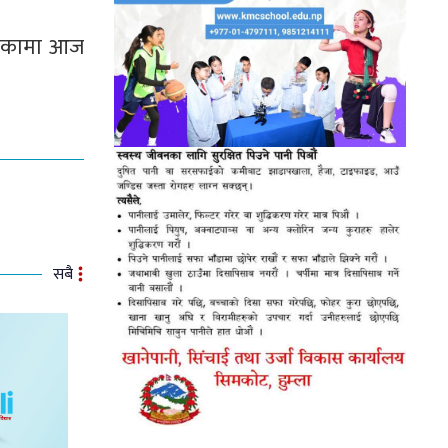
 भएकामा आज
सबै