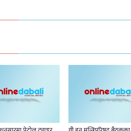
नसारमा पेट्रोल ट्याङ्कर
यी हुन् मन्त्रिपरिषद् बैठकका