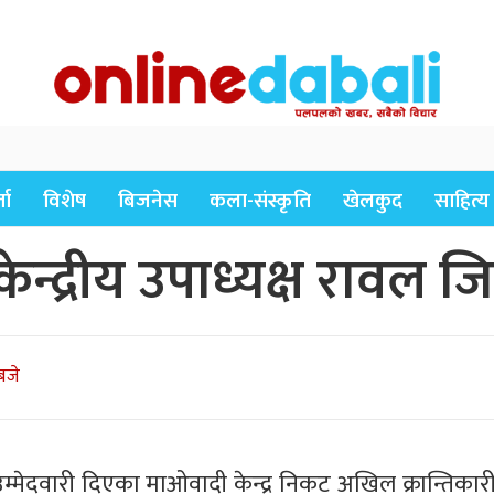
ता
विशेष
बिजनेस
कला-संस्कृति
खेलकुद
साहित्य
्द्रीय उपाध्यक्ष रावल जिम
बजे
म्मेदवारी दिएका माओवादी केन्द्र निकट अखिल क्रान्तिकारीक