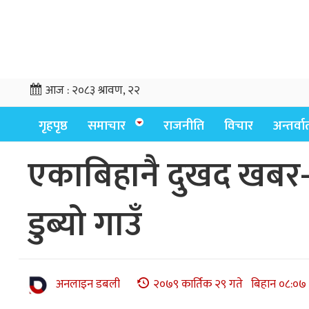
आज :
२०८३ श्रावण, २२
गृहपृष्ठ
समाचार
राजनीति
विचार
अन्तर्वार्
एकाबिहानै दुखद खबर-
डुब्यो गाउँ
अनलाइन डबली
२०७९ कार्तिक २९ गते बिहान ०८:०७