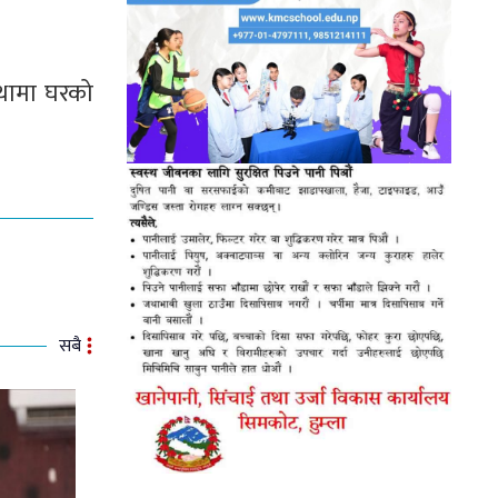
्थामा घरको
सबै