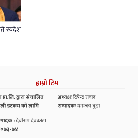
ते स्वदेश
हाम्रो टिम
प्रा.लि. द्वारा संचालित
अध्यक्षः
दिपेन्द्र रावल
ली डटकम को लागि
सम्पादकः
धनन्‍जय बुढा
्पादक :
देवीराम देवकोटा
५४/०७३-७४