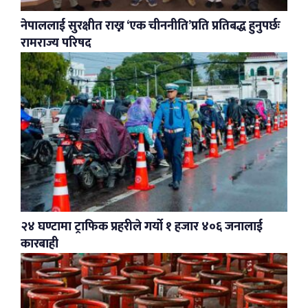
नेपाललाई सुरक्षीत राख्न ‘एक चीननीति’प्रति प्रतिबद्ध हुनुपर्छः
रामराज्य परिषद
२४ घण्टामा ट्राफिक प्रहरीले गर्यो १ हजार ४०६ जनालाई
कारबाही