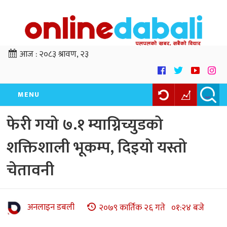
आज :
२०८३ श्रावण, २३
MENU
फेरी गयो ७.१ म्याग्निच्युडको
शक्तिशाली भूकम्प, दिइयो यस्तो
चेतावनी
अनलाइन डबली
२०७९ कार्तिक २६ गते ०१:२४ बजे