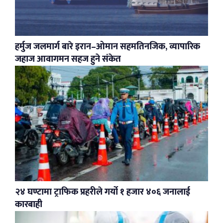
हर्मुज जलमार्ग बारे इरान–ओमान सहमतिनजिक, व्यापारिक
जहाज आवागमन सहज हुने संकेत
२४ घण्टामा ट्राफिक प्रहरीले गर्यो १ हजार ४०६ जनालाई
कारबाही