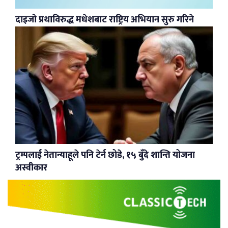
दाइजो प्रथाविरुद्ध मधेशबाट राष्ट्रिय अभियान सुरु गरिने
ट्रम्पलाई नेतान्याहूले पनि टेर्न छोडे, १५ बुँदे शान्ति योजना
अस्वीकार