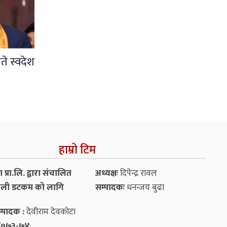
ते स्वदेश
हाम्रो टिम
प्रा.लि. द्वारा संचालित
अध्यक्षः
दिपेन्द्र रावल
ली डटकम को लागि
सम्पादकः
धनन्‍जय बुढा
्पादक :
देवीराम देवकोटा
५४/०७३-७४