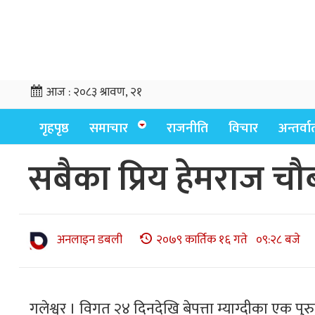
आज :
२०८३ श्रावण, २१
गृहपृष्ठ
समाचार
राजनीति
विचार
अन्तर्वार्
सबैका प्रिय हेमराज चौ
अनलाइन डबली
२०७९ कार्तिक १६ गते ०९:२८ बजे
गलेश्वर । विगत २४ दिनदेखि बेपत्ता म्याग्दीका एक पुर