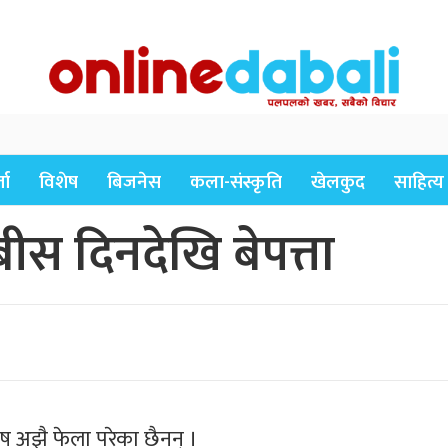
ता
विशेष
बिजनेस
कला-संस्कृति
खेलकुद
साहित्य
बीस दिनदेखि बेपत्ता
ुष अझै फेला परेका छैनन् ।