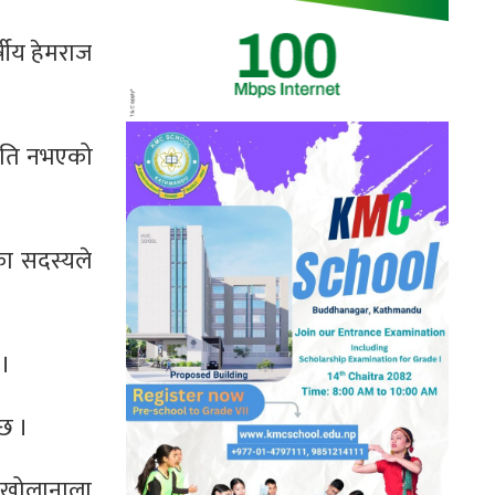
षीय हेमराज
रगति नभएको
का सदस्यले
 ।
छ ।
, खोलानाला