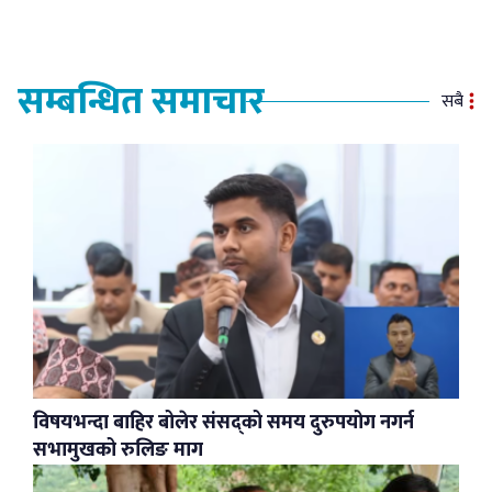
सम्बन्धित समाचार
सबै
विषयभन्दा बाहिर बोलेर संसद्को समय दुरुपयोग नगर्न
सभामुखको रुलिङ माग