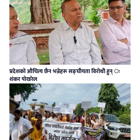
प्रदेशको औचित्य छैन भन्नेहरू सङ्घीयता विरोधी हुन् ः
शंकर पोखरेल