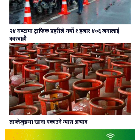
२४ घण्टामा ट्राफिक प्रहरीले गर्यो १ हजार ४०६ जनालाई
कारबाही
ताप्लेजुङमा खाना पकाउने ग्यास अभाव