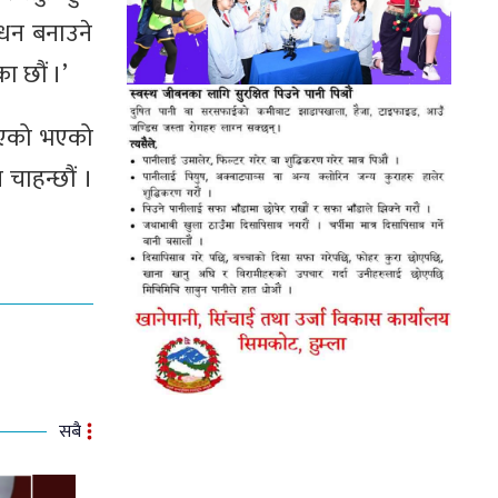
न्धन बनाउने
ा छौं ।’
 भएको भएको
 चाहन्छौं ।
सबै