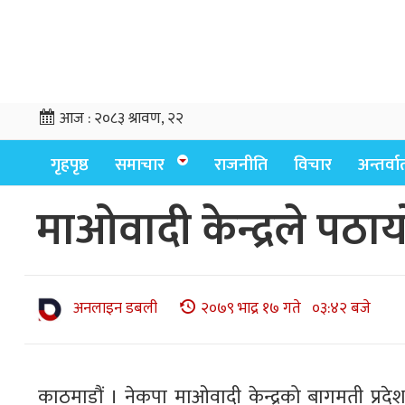
आज :
२०८३ श्रावण, २२
गृहपृष्ठ
समाचार
राजनीति
विचार
अन्तर्वार्
माओवादी केन्द्रले पठायो
अनलाइन डबली
२०७९ भाद्र १७ गते ०३:४२ बजे
काठमाडौं । नेकपा माओवादी केन्द्रको बागमती प्रद