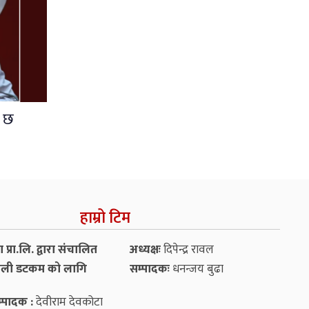
ो छ
हाम्रो टिम
प्रा.लि. द्वारा संचालित
अध्यक्षः
दिपेन्द्र रावल
ली डटकम को लागि
सम्पादकः
धनन्‍जय बुढा
्पादक :
देवीराम देवकोटा