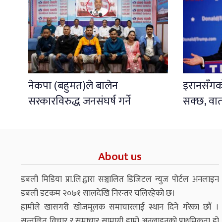
नेकपा (बहुमत)ले बालेन
इरानसँगको 
सरकारविरुद्ध जनसंघर्ष गर्ने
सक्छ, वार्
About us
डबली मिडिया प्रा.लि.द्वारा सञ्चालित डिजिटल न्युज पोर्टल अनलाइन
डबली डटकम २०७१ सालदेखि निरन्तर चलिरहेको छ।
हामीले खासगरी खोजमूलक समाचारलाई स्थान दिने गरेका छौं ।
सन्तुलित विचार र समाचार सामाग्री हाम्रो अनलाइनको प्राथमिकता हो