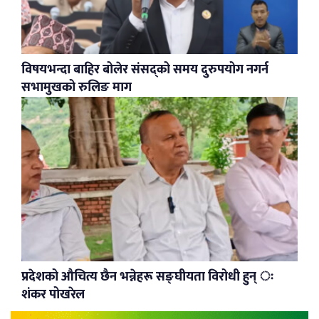
विषयभन्दा बाहिर बोलेर संसद्को समय दुरुपयोग नगर्न
सभामुखको रुलिङ माग
प्रदेशको औचित्य छैन भन्नेहरू सङ्घीयता विरोधी हुन् ः
शंकर पोखरेल