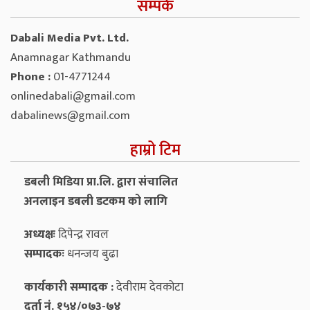
सम्पर्क
Dabali Media Pvt. Ltd.
Anamnagar Kathmandu
Phone :
01-4771244
onlinedabali@gmail.com
dabalinews@gmail.com
हाम्रो टिम
डबली मिडिया प्रा.लि. द्वारा संचालित
अनलाइन डबली डटकम को लागि
अध्यक्षः
दिपेन्द्र रावल
सम्पादकः
धनन्‍जय बुढा
कार्यकारी सम्पादक :
देवीराम देवकोटा
दर्ता नं. १५४/०७३-७४