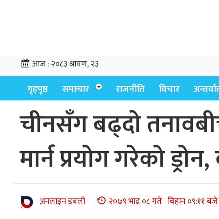
आज :
२०८३ श्रावण, २३
गृहपृष्ठ
समाचार
राजनीति
विचार
अन्तर्वार्
चीनसँग बढ्दो तनावबी
मार्न प्रयोग गरेको ड्रोन,
अनलाइन डबली
२०७९ भाद्र ०८ गते बिहान ०९:११ बजे