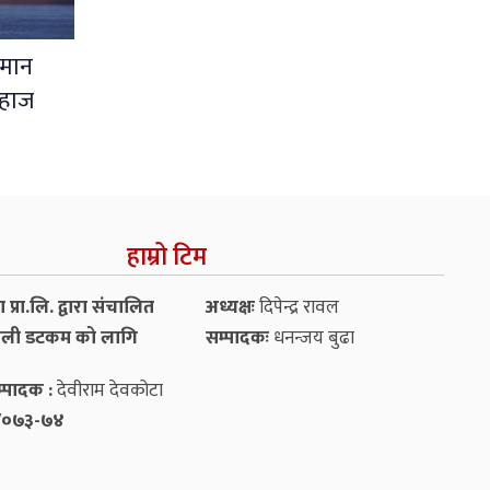
ओमान
जहाज
हाम्रो टिम
प्रा.लि. द्वारा संचालित
अध्यक्षः
दिपेन्द्र रावल
ली डटकम को लागि
सम्पादकः
धनन्‍जय बुढा
्पादक :
देवीराम देवकोटा
५४/०७३-७४