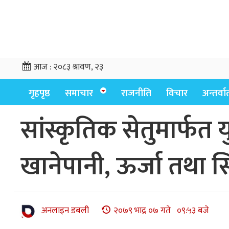
आज :
२०८३ श्रावण, २३
गृहपृष्ठ
समाचार
राजनीति
विचार
अन्तर्वार्
सांस्कृतिक सेतुमार्फत
खानेपानी, ऊर्जा तथा सिं
अनलाइन डबली
२०७९ भाद्र ०७ गते ०९:५३ बजे