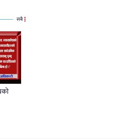
सबै
यको