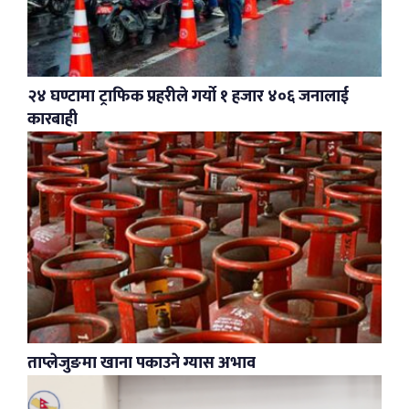
२४ घण्टामा ट्राफिक प्रहरीले गर्यो १ हजार ४०६ जनालाई
कारबाही
ताप्लेजुङमा खाना पकाउने ग्यास अभाव