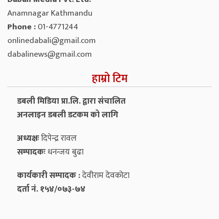
Anamnagar Kathmandu
Phone :
01-4771244
onlinedabali@gmail.com
dabalinews@gmail.com
हाम्रो टिम
डबली मिडिया प्रा.लि. द्वारा संचालित
अनलाइन डबली डटकम को लागि
अध्यक्षः
दिपेन्द्र रावल
सम्पादकः
धनन्‍जय बुढा
कार्यकारी सम्पादक :
देवीराम देवकोटा
दर्ता नं. १५४/०७३-७४