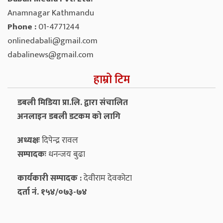
Anamnagar Kathmandu
Phone :
01-4771244
onlinedabali@gmail.com
dabalinews@gmail.com
हाम्रो टिम
डबली मिडिया प्रा.लि. द्वारा संचालित
अनलाइन डबली डटकम को लागि
अध्यक्षः
दिपेन्द्र रावल
सम्पादकः
धनन्‍जय बुढा
कार्यकारी सम्पादक :
देवीराम देवकोटा
दर्ता नं. १५४/०७३-७४