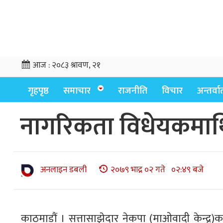
आज :
२०८३ श्रावण, २१
गृहपृष्ठ
समाचार
राजनीति
विचार
अन्तर्वार्
नागरिकता विधेयकमाथि
अनलाइन डबली
२०७९ भाद्र ०२ गते ०२:४९ बजे
काठमाडौं । सत्तासाझेदार नेकपा (माओवादी केन्द्र)क