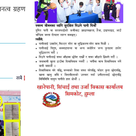
नत्व ग्रहण
सबै