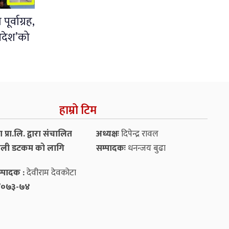
र्वाग्रह,
आदेश’को
हाम्रो टिम
प्रा.लि. द्वारा संचालित
अध्यक्षः
दिपेन्द्र रावल
ली डटकम को लागि
सम्पादकः
धनन्‍जय बुढा
्पादक :
देवीराम देवकोटा
५४/०७३-७४