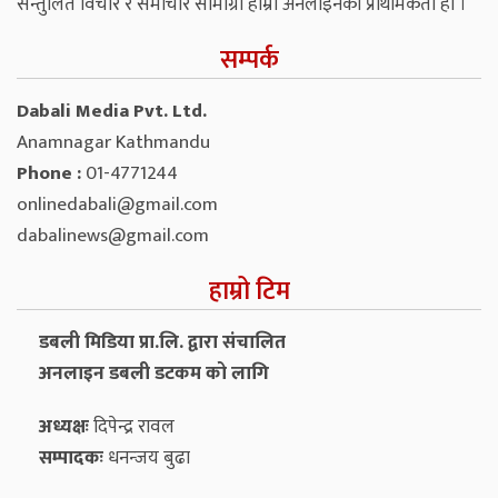
सन्तुलित विचार र समाचार सामाग्री हाम्रो अनलाइनको प्राथमिकता हो ।
सम्पर्क
Dabali Media Pvt. Ltd.
Anamnagar Kathmandu
Phone :
01-4771244
onlinedabali@gmail.com
dabalinews@gmail.com
हाम्रो टिम
डबली मिडिया प्रा.लि. द्वारा संचालित
अनलाइन डबली डटकम को लागि
अध्यक्षः
दिपेन्द्र रावल
सम्पादकः
धनन्‍जय बुढा