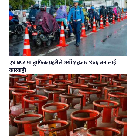
२४ घण्टामा ट्राफिक प्रहरीले गर्यो १ हजार ४०६ जनालाई
कारबाही