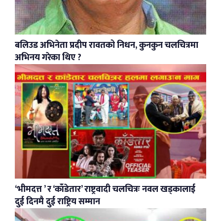
बलिउड अभिनेता प्रदीप रावतको निधन, कुनकुन चलचित्रमा
अभिनय गरेका थिए ?
‘भीमदत्त ’ र ‘काँडेतार’ राष्ट्रवादी चलचित्रः नवल खड्कालाई
दुई दिनमै दुई राष्ट्रिय सम्मान