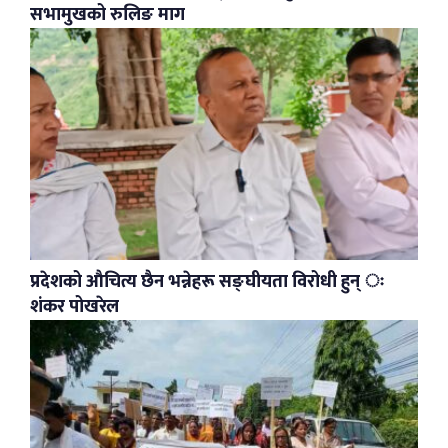
सभामुखको रुलिङ माग
प्रदेशको औचित्य छैन भन्नेहरू सङ्घीयता विरोधी हुन् ः
शंकर पोखरेल