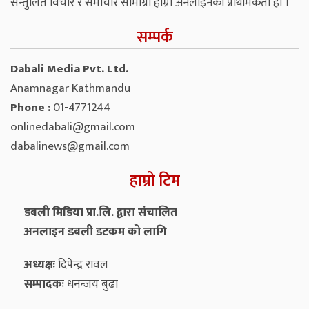
सन्तुलित विचार र समाचार सामाग्री हाम्रो अनलाइनको प्राथमिकता हो ।
सम्पर्क
Dabali Media Pvt. Ltd.
Anamnagar Kathmandu
Phone :
01-4771244
onlinedabali@gmail.com
dabalinews@gmail.com
हाम्रो टिम
डबली मिडिया प्रा.लि. द्वारा संचालित
अनलाइन डबली डटकम को लागि
अध्यक्षः
दिपेन्द्र रावल
सम्पादकः
धनन्‍जय बुढा